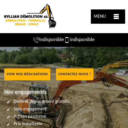
MENU
indisponible
indisponible
VOIR NOS RÉALISATIONS
CONTACTEZ-NOUS !
Nos engagements
Devis et déplacement gratuits
Sans engagement
Artisan passionné
Prix imbattable