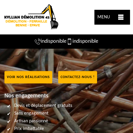
MENU
indisponible
indisponible
VOIR NOS RÉALISATIONS
CONTACTEZ-NOUS !
Nos engagements
Devis et déplacement gratuits
Sans engagement
Artisan passionné
Prix imbattable