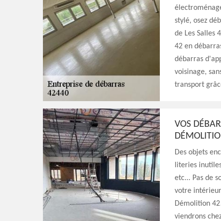
électroménager
stylé, osez dé
de Les Salles 
42 en débarras
débarras d'app
voisinage, san
transport grâc
VOS DÉBAR
DÉMOLITIO
Des objets enc
literies inuti
etc... Pas de 
votre intérieur
Démolition 42!
viendrons chez