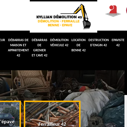
EUR
DÉBARRAS DE
DÉBARRAS
DÉMOLITION
LOCATION
DESTRUCTION
EPAVISTE
MAISON ET
DE
VÉHICULE 42
DE
D'ENGIN 42
42
APPARTEMENT
GRENIER
BENNE 42
42
ET CAVE 42
'épave
Débarras de maiso
Ferrailleur 42