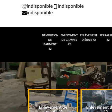
indisponible
indisponible
indisponible
DÉMOLITION
ENLÈVEMENT
ENLÈVEMENT
FERRAILL
DE
DE GRAVATS
D'ÉPAVE 42
42
BÂTIMENT
42
42
tion de
Enlèvement de
Enlèvement d