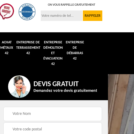
ON VOUS RAPPELLE GRATUITEMENT
ACHAT
ENTREPRISE DE
ENTREPRISE
ENTREPRISE
MÉTAUX
TERRASSEMENT
DÉMOLITION
DE
42
42
ET
DÉBARRAS
ÉVACUATION
42
42
DEVIS GRATUIT
Demandez votre devis gratuitement
n et
Débarras de grenier et
Démolition véhicule