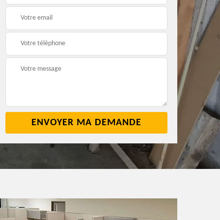
2
cave 42
42