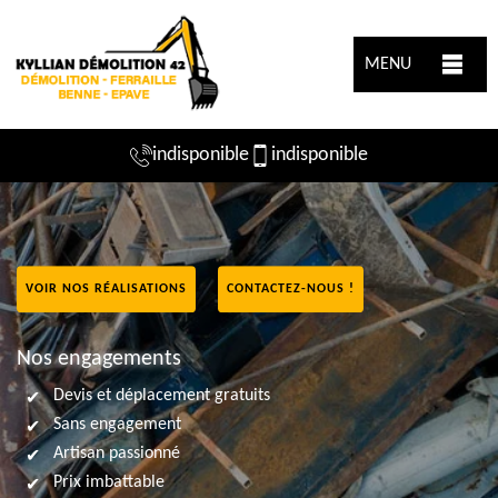
MENU
indisponible
indisponible
VOIR NOS RÉALISATIONS
CONTACTEZ-NOUS !
Nos engagements
Devis et déplacement gratuits
Sans engagement
Artisan passionné
Prix imbattable