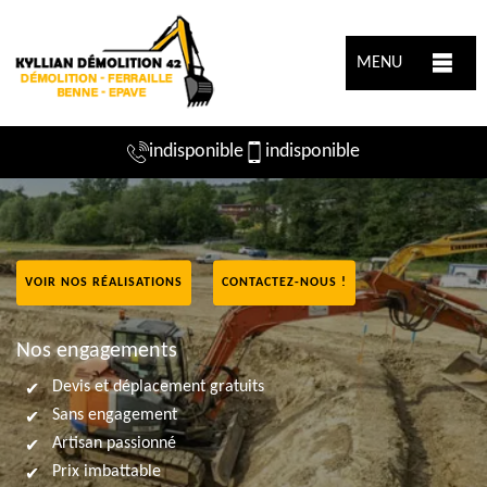
MENU
indisponible
indisponible
VOIR NOS RÉALISATIONS
CONTACTEZ-NOUS !
Nos engagements
Devis et déplacement gratuits
Sans engagement
Artisan passionné
Prix imbattable