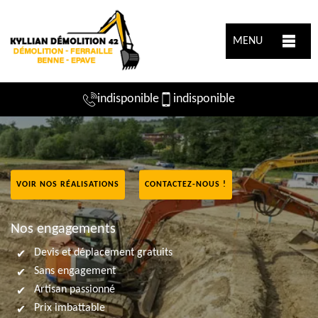
MENU
indisponible
indisponible
VOIR NOS RÉALISATIONS
CONTACTEZ-NOUS !
Nos engagements
Devis et déplacement gratuits
Sans engagement
Artisan passionné
Prix imbattable