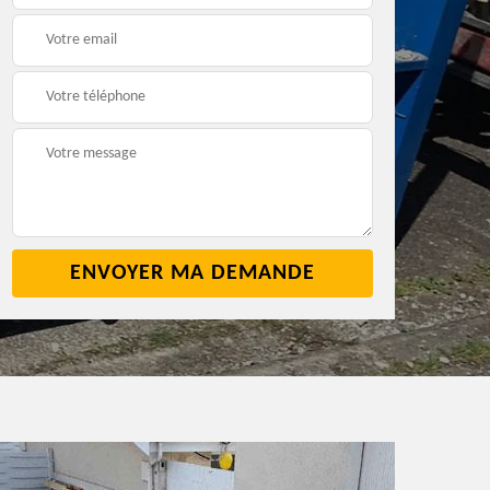
2
cave 42
42