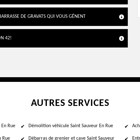
BARRASSE DE GRAVATS QUI VOUS GÊNENT
N 42!
AUTRES SERVICES
r En Rue
Démolition véhicule Saint Sauveur En Rue
Ach
n Rue
Débarras de grenier et cave Saint Sauveur
Ent