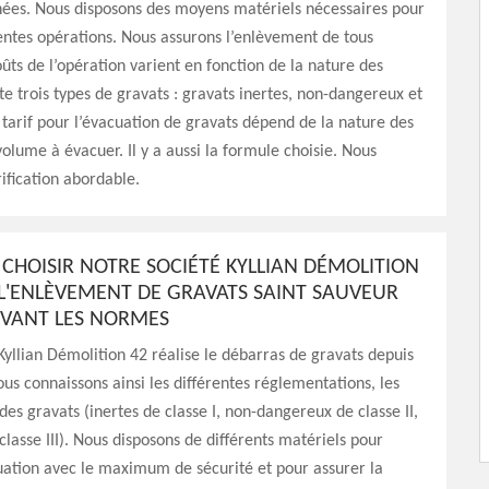
nées. Nous disposons des moyens matériels nécessaires pour
rentes opérations. Nous assurons l’enlèvement de tous
oûts de l’opération varient en fonction de la nature des
ste trois types de gravats : gravats inertes, non-dangereux et
tarif pour l’évacuation de gravats dépend de la nature des
volume à évacuer. Il y a aussi la formule choisie. Nous
rification abordable.
CHOISIR NOTRE SOCIÉTÉ KYLLIAN DÉMOLITION
 L'ENLÈVEMENT DE GRAVATS SAINT SAUVEUR
IVANT LES NORMES
Kyllian Démolition 42 réalise le débarras de gravats depuis
us connaissons ainsi les différentes réglementations, les
 des gravats (inertes de classe I, non-dangereux de classe II,
lasse III). Nous disposons de différents matériels pour
uation avec le maximum de sécurité et pour assurer la