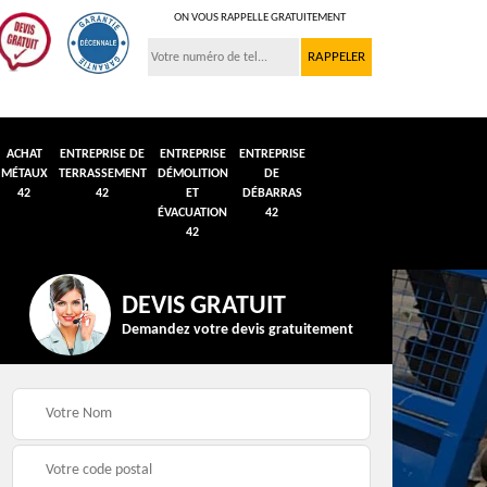
ON VOUS RAPPELLE GRATUITEMENT
ACHAT
ENTREPRISE DE
ENTREPRISE
ENTREPRISE
MÉTAUX
TERRASSEMENT
DÉMOLITION
DE
42
42
ET
DÉBARRAS
ÉVACUATION
42
42
DEVIS GRATUIT
Demandez votre devis gratuitement
n et
Débarras de grenier et
Démolition véhicule