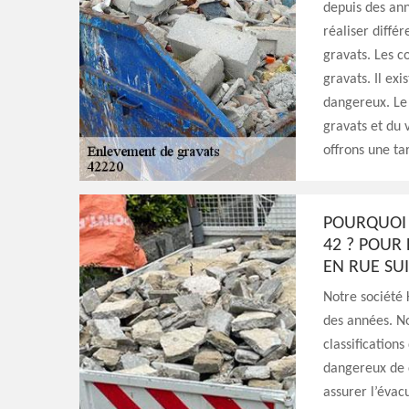
depuis des an
réaliser diffé
gravats. Les c
gravats. Il exi
dangereux. Le 
gravats et du 
offrons une ta
POURQUOI 
42 ? POUR
EN RUE SU
Notre société 
des années. No
classifications
dangereux de c
assurer l’évac