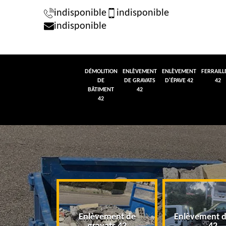
indisponible
indisponible
indisponible
DÉMOLITION
ENLÈVEMENT
ENLÈVEMENT
FERRAILL
DE
DE GRAVATS
D'ÉPAVE 42
42
BÂTIMENT
42
42
tion de
Enlèvement de
Enlèvement d