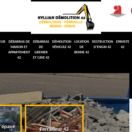
EUR
DÉBARRAS DE
DÉBARRAS
DÉMOLITION
LOCATION
DESTRUCTION
EPAVISTE
MAISON ET
DE
VÉHICULE 42
DE
D'ENGIN 42
42
APPARTEMENT
GRENIER
BENNE 42
42
ET CAVE 42
'épave
Débarras de maiso
Ferrailleur 42