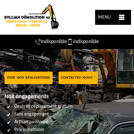
MENU
indisponible
indisponible
VOIR NOS RÉALISATIONS
CONTACTEZ-NOUS !
Nos engagements
Devis et déplacement gratuits
Sans engagement
Artisan passionné
Prix imbattable