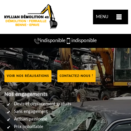
MENU
indisponible
indisponible
VOIR NOS RÉALISATIONS
CONTACTEZ-NOUS !
Nos engagements
Devis et déplacement gratuits
Sans engagement
Artisan passionné
Prix imbattable