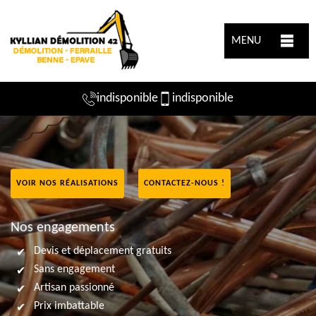
MENU
indisponible
indisponible
VOIR NOS RÉALISATIONS
CONTACTEZ-NOUS !
Nos engagements
Devis et déplacement gratuits
Sans engagement
Artisan passionné
Prix imbattable