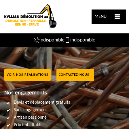
MENU
indisponible
indisponible
VOIR NOS RÉALISATIONS
CONTACTEZ-NOUS !
Nos engagements
Devis et déplacement gratuits
Sans engagement
Artisan passionné
Prix imbattable