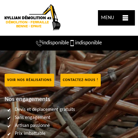
MENU
indisponible
indisponible
VOIR NOS RÉALISATIONS
CONTACTEZ-NOUS !
Nos engagements
Devis et déplacement gratuits
Sans engagement
Artisan passionné
Prix imbattable