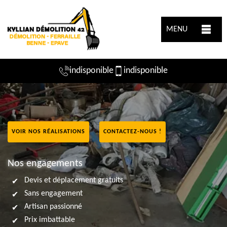
MENU
indisponible
indisponible
VOIR NOS RÉALISATIONS
CONTACTEZ-NOUS !
Nos engagements
Devis et déplacement gratuits
Sans engagement
Artisan passionné
Prix imbattable