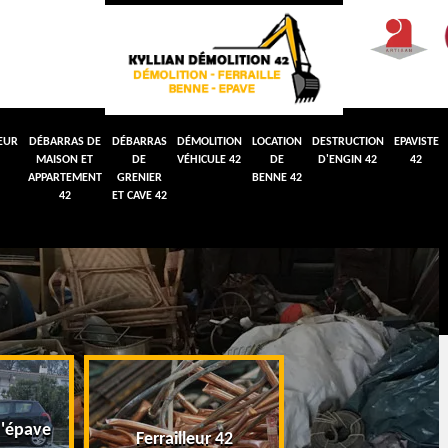
EUR
DÉBARRAS DE
DÉBARRAS
DÉMOLITION
LOCATION
DESTRUCTION
EPAVISTE
MAISON ET
DE
VÉHICULE 42
DE
D'ENGIN 42
42
APPARTEMENT
GRENIER
BENNE 42
42
ET CAVE 42
'épave
Débarras de maiso
Ferrailleur 42