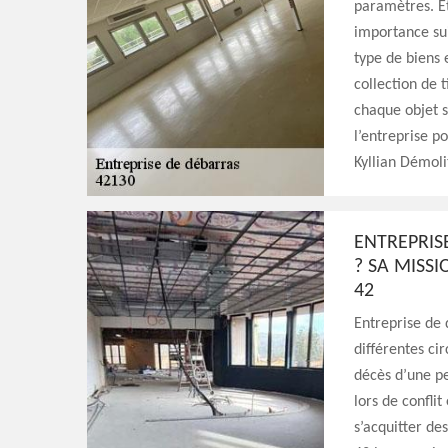
paramètres. Et
importance sui
type de biens 
collection de 
chaque objet s
l’entreprise p
Kyllian Démoli
ENTREPRIS
? SA MISSI
42
Entreprise de 
différentes cir
décès d’une pe
lors de confli
s’acquitter de