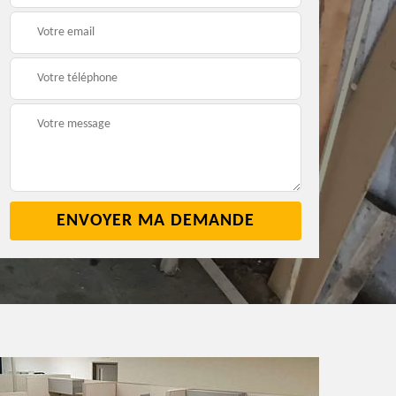
2
cave 42
42