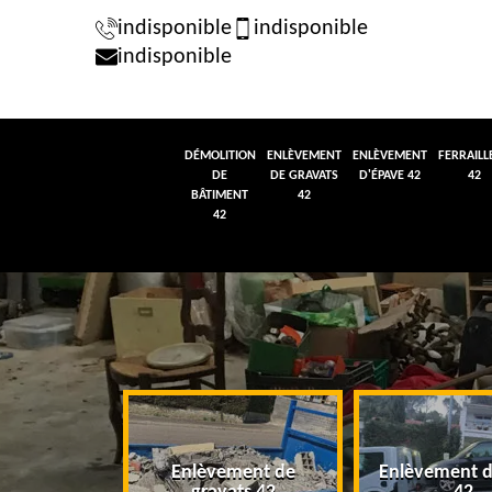
indisponible
indisponible
indisponible
DÉMOLITION
ENLÈVEMENT
ENLÈVEMENT
FERRAILL
DE
DE GRAVATS
D'ÉPAVE 42
42
BÂTIMENT
42
42
tion de
Enlèvement de
Enlèvement d