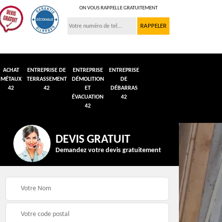
ON VOUS RAPPELLE GRATUITEMENT
ACHAT
ENTREPRISE DE
ENTREPRISE
ENTREPRISE
MÉTAUX
TERRASSEMENT
DÉMOLITION
DE
42
42
ET
DÉBARRAS
ÉVACUATION
42
42
DEVIS GRATUIT
Demandez votre devis gratuitement
n et
Débarras de grenier et
Démolition véhicule