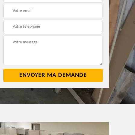
2
cave 42
42