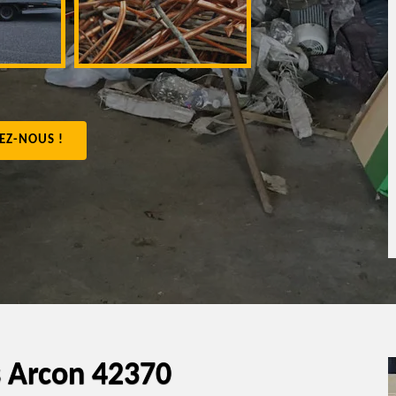
appartement 4
EZ-NOUS !
s Arcon 42370