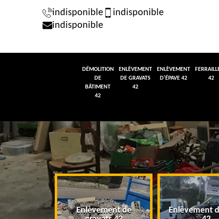
indisponible
indisponible
indisponible
DÉMOLITION
ENLÈVEMENT
ENLÈVEMENT
FERRAILL
DE
DE GRAVATS
D'ÉPAVE 42
42
BÂTIMENT
42
42
tion de
Enlèvement de
Enlèvement d