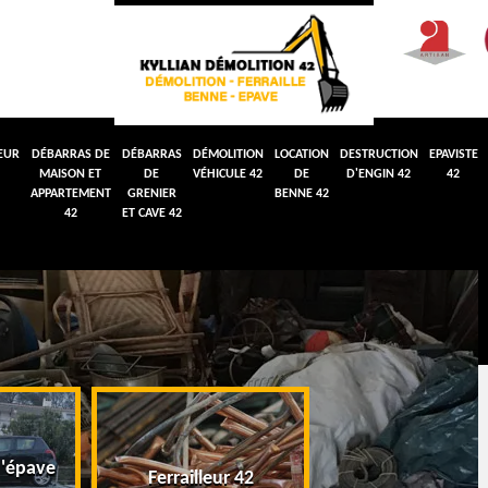
EUR
DÉBARRAS DE
DÉBARRAS
DÉMOLITION
LOCATION
DESTRUCTION
EPAVISTE
MAISON ET
DE
VÉHICULE 42
DE
D'ENGIN 42
42
APPARTEMENT
GRENIER
BENNE 42
42
ET CAVE 42
'épave
Débarras de maiso
Ferrailleur 42