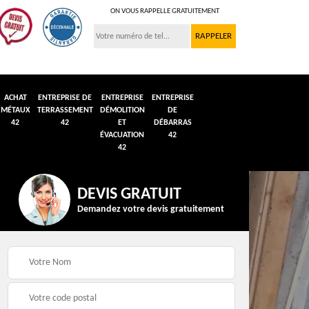
ON VOUS RAPPELLE GRATUITEMENT
ACHAT
ENTREPRISE DE
ENTREPRISE
ENTREPRISE
MÉTAUX
TERRASSEMENT
DÉMOLITION
DE
42
42
ET
DÉBARRAS
ÉVACUATION
42
42
DEVIS GRATUIT
Demandez votre devis gratuitement
n et
Débarras de grenier et
Démolition véhicule