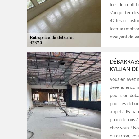
lors de confli
s’acquitter de
42 les occasio
locaux (maison
essayant de va
DÉBARRASS
KYLLIAN D
Vous en avez m
devenu encomb
pour s'en déba
pour les débarr
appel à Kyllia
procéderons à 
chez vous ! No
ou carton, vou