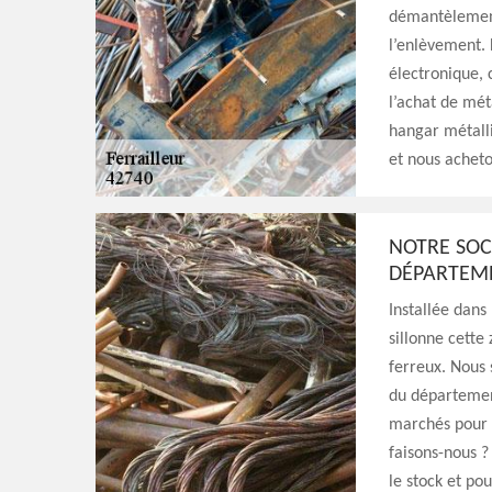
démantèlement
l’enlèvement. 
électronique, 
l’achat de mé
hangar métalli
et nous acheto
NOTRE SOCI
DÉPARTEM
Installée dans
sillonne cette
ferreux. Nous 
du département
marchés pour 
faisons-nous ?
le stock et po