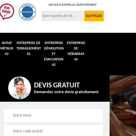
ON VOUS RAPPELLE GRATUITEMENT
ACHAT
ENTREPRISE DE
ENTREPRISE
ENTREPRISE
MÉTAUX
TERRASSEMENT
DÉMOLITION
DE
42
42
ET
DÉBARRAS
ÉVACUATION
42
42
DEVIS GRATUIT
Demandez votre devis gratuitement
n et
Débarras de grenier et
Démolition véhicule