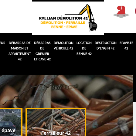
EUR
DÉBARRAS DE
DÉBARRAS
DÉMOLITION
LOCATION
DESTRUCTION
EPAVISTE
MAISON ET
DE
VÉHICULE 42
DE
D'ENGIN 42
42
APPARTEMENT
GRENIER
BENNE 42
42
ET CAVE 42
'épave
Débarras de maiso
Ferrailleur 42