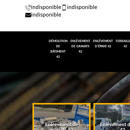
indisponible
indisponible
indisponible
DÉMOLITION
ENLÈVEMENT
ENLÈVEMENT
FERRAILL
DE
DE GRAVATS
D'ÉPAVE 42
42
BÂTIMENT
42
42
tion de
Enlèvement de
Enlèvement d