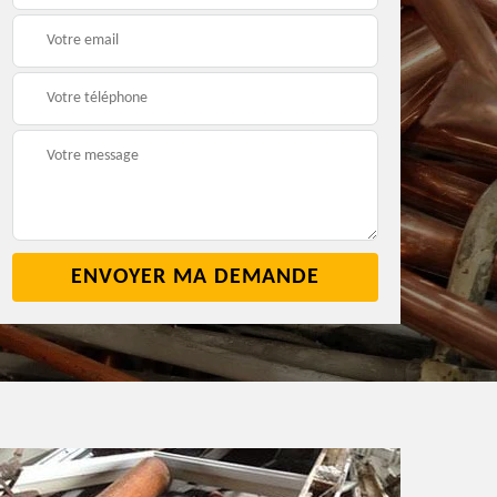
2
cave 42
42