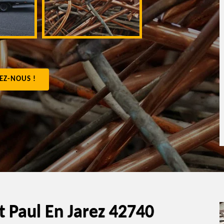
appartement 4
EZ-NOUS !
nt Paul En Jarez 42740