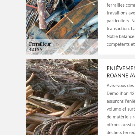
ferrailles comm
travaillons ave
particuliers. 
transaction. L
Notre balance 
compétents et l
ENLÈVEMEN
ROANNE AV
Avez-vous des 
Démolition 42 
assurons l’enl
volume et surt
de matériels r
offrons aussi 
déchets ferreu