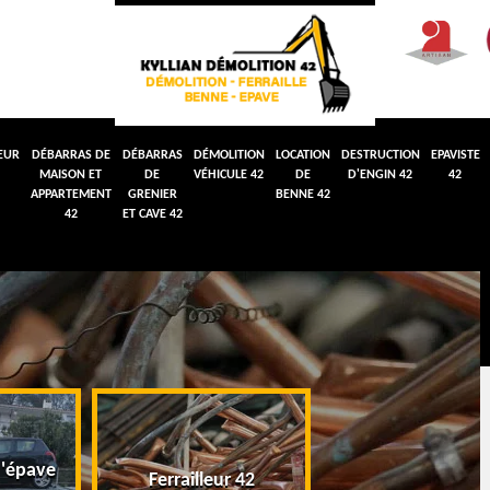
EUR
DÉBARRAS DE
DÉBARRAS
DÉMOLITION
LOCATION
DESTRUCTION
EPAVISTE
MAISON ET
DE
VÉHICULE 42
DE
D'ENGIN 42
42
APPARTEMENT
GRENIER
BENNE 42
42
ET CAVE 42
'épave
Débarras de maiso
Ferrailleur 42