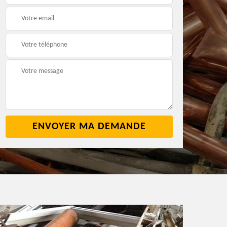
2
cave 42
42