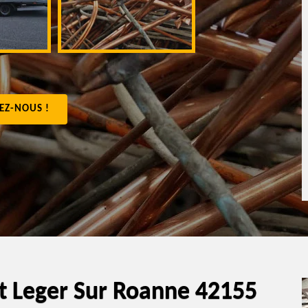
appartement 4
EZ-NOUS !
int Leger Sur Roanne 42155