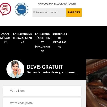
ON VOUS RAPPELLE GRATUITEMENT
ACHAT
ENTREPRISE DE
ENTREPRISE
ENTREPRISE
MÉTAUX
TERRASSEMENT
DÉMOLITION
DE
42
42
ET
DÉBARRAS
ÉVACUATION
42
42
DEVIS GRATUIT
Demandez votre devis gratuitement
n et
Débarras de grenier et
Démolition véhicule