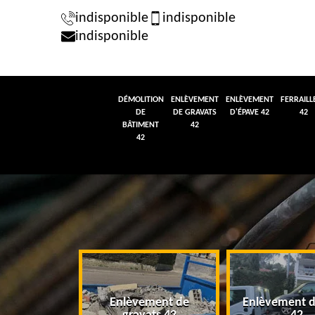
indisponible
indisponible
indisponible
DÉMOLITION
ENLÈVEMENT
ENLÈVEMENT
FERRAILL
DE
DE GRAVATS
D'ÉPAVE 42
42
BÂTIMENT
42
42
tion de
Enlèvement de
Enlèvement d