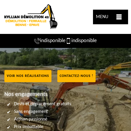
MENU
indisponible
indisponible
VOIR NOS RÉALISATIONS
CONTACTEZ-NOUS !
Nos engagements
Devis et déplacement gratuits
Sans engagement
Artisan passionné
Prix imbattable