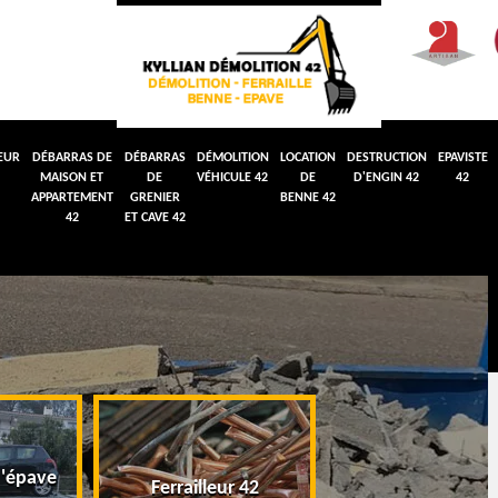
EUR
DÉBARRAS DE
DÉBARRAS
DÉMOLITION
LOCATION
DESTRUCTION
EPAVISTE
MAISON ET
DE
VÉHICULE 42
DE
D'ENGIN 42
42
APPARTEMENT
GRENIER
BENNE 42
42
ET CAVE 42
'épave
Débarras de maiso
Ferrailleur 42