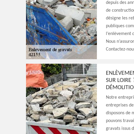
depuis des ann
de constructio
désigne les re
publiques com
l’enlèvement d
Nous n’assuron
Contactez-nou
ENLÈVEMEN
SUR LOIRE
DÉMOLITIO
Notre entrepri
entreprises de
disposons de m
pouvons travai
gravats issus 