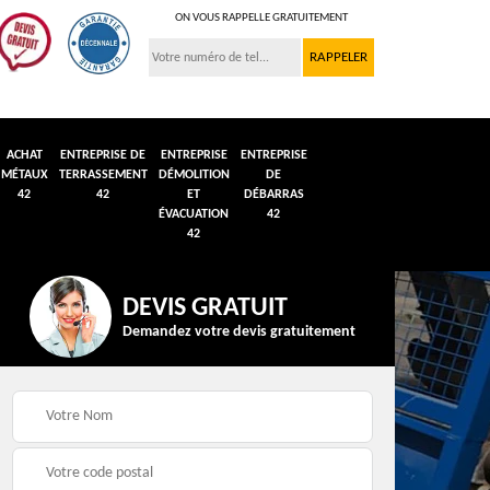
ON VOUS RAPPELLE GRATUITEMENT
ACHAT
ENTREPRISE DE
ENTREPRISE
ENTREPRISE
MÉTAUX
TERRASSEMENT
DÉMOLITION
DE
42
42
ET
DÉBARRAS
ÉVACUATION
42
42
DEVIS GRATUIT
Demandez votre devis gratuitement
n et
Débarras de grenier et
Démolition véhicule