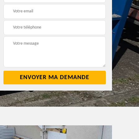
2
cave 42
42