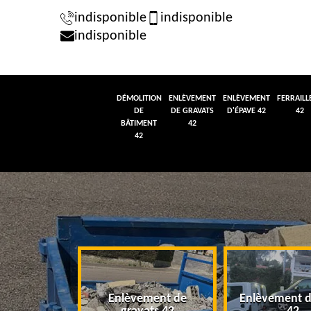
indisponible
indisponible
indisponible
DÉMOLITION
ENLÈVEMENT
ENLÈVEMENT
FERRAILL
DE
DE GRAVATS
D'ÉPAVE 42
42
BÂTIMENT
42
42
tion de
Enlèvement de
Enlèvement d