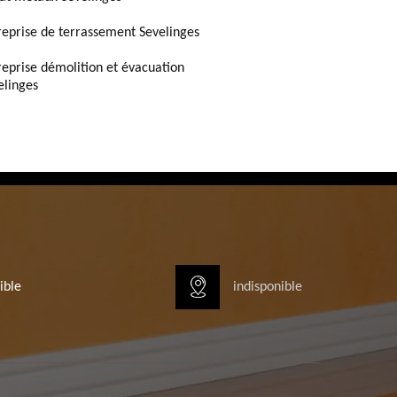
reprise de terrassement Sevelinges
reprise démolition et évacuation
elinges
ible
indisponible