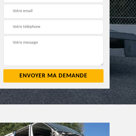
2
cave 42
42