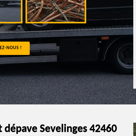
appartement 4
EZ-NOUS !
t dépave Sevelinges 42460