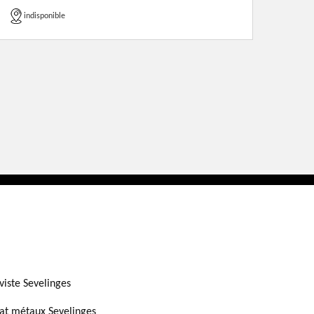
indisponible
viste Sevelinges
at métaux Sevelinges