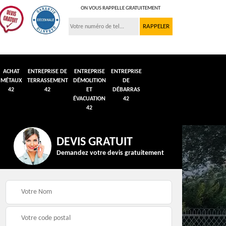
ON VOUS RAPPELLE GRATUITEMENT
ACHAT
ENTREPRISE DE
ENTREPRISE
ENTREPRISE
MÉTAUX
TERRASSEMENT
DÉMOLITION
DE
42
42
ET
DÉBARRAS
ÉVACUATION
42
42
DEVIS GRATUIT
Demandez votre devis gratuitement
n et
Débarras de grenier et
Démolition véhicule