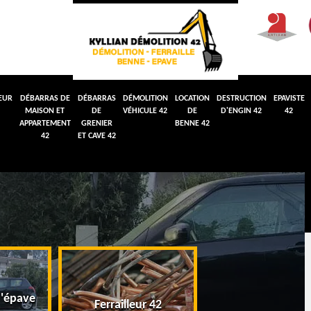
EUR
DÉBARRAS DE
DÉBARRAS
DÉMOLITION
LOCATION
DESTRUCTION
EPAVISTE
MAISON ET
DE
VÉHICULE 42
DE
D'ENGIN 42
42
APPARTEMENT
GRENIER
BENNE 42
42
ET CAVE 42
'épave
Débarras de maiso
Ferrailleur 42