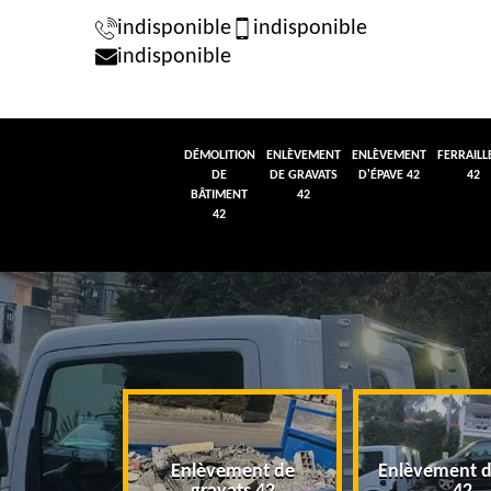
indisponible
indisponible
indisponible
DÉMOLITION
ENLÈVEMENT
ENLÈVEMENT
FERRAILL
DE
DE GRAVATS
D'ÉPAVE 42
42
BÂTIMENT
42
42
tion de
Enlèvement de
Enlèvement d