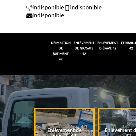
indisponible
indisponible
indisponible
DÉMOLITION
ENLÈVEMENT
ENLÈVEMENT
FERRAILL
DE
DE GRAVATS
D'ÉPAVE 42
42
BÂTIMENT
42
42
tion de
Enlèvement de
Enlèvement d