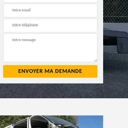
2
cave 42
42