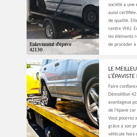
société a une 
aussi certifiée
de qualité. El
centre VHU. En
les éléments r
de procéder à 
LE MEILLE
L’ÉPAVISTE
Faire confianc
Démolition 42 
avantageux pou
de l’épave car 
Vous pourrez a
grâce à son pri
véhicule hors