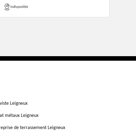
indisponible
viste Leigneux
at métaux Leigneux
reprise de terrassement Leigneux