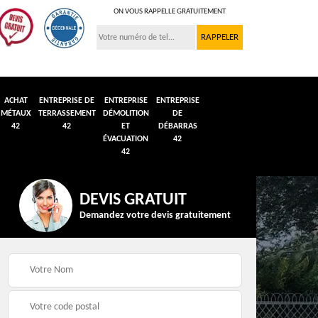
ON VOUS RAPPELLE GRATUITEMENT
ACHAT
ENTREPRISE DE
ENTREPRISE
ENTREPRISE
MÉTAUX
TERRASSEMENT
DÉMOLITION
DE
42
42
ET
DÉBARRAS
ÉVACUATION
42
42
DEVIS GRATUIT
Demandez votre devis gratuitement
n et
Débarras de grenier et
Démolition véhicule