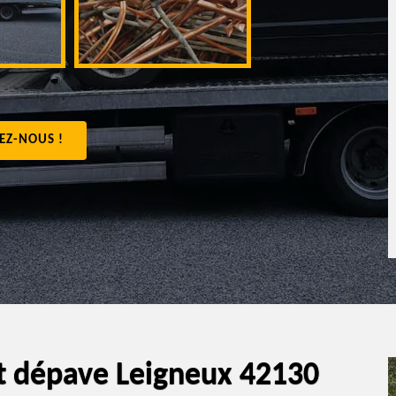
appartement 4
EZ-NOUS !
t dépave Leigneux 42130