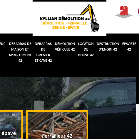
EUR
DÉBARRAS DE
DÉBARRAS
DÉMOLITION
LOCATION
DESTRUCTION
EPAVISTE
MAISON ET
DE
VÉHICULE 42
DE
D'ENGIN 42
42
APPARTEMENT
GRENIER
BENNE 42
42
ET CAVE 42
'épave
Débarras de maiso
Ferrailleur 42