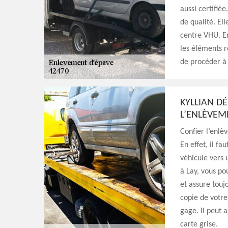
aussi certifiée
de qualité. El
centre VHU. En
les éléments r
de procéder à 
KYLLIAN D
L’ENLÈVEM
Confier l’enlè
En effet, il f
véhicule vers 
à Lay, vous pou
et assure touj
copie de votre 
gage. Il peut 
carte grise.