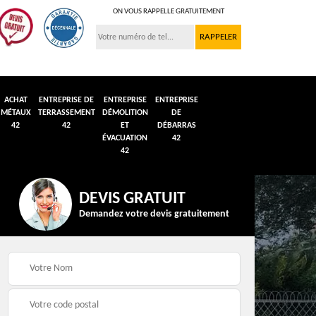
ON VOUS RAPPELLE GRATUITEMENT
ACHAT
ENTREPRISE DE
ENTREPRISE
ENTREPRISE
MÉTAUX
TERRASSEMENT
DÉMOLITION
DE
42
42
ET
DÉBARRAS
ÉVACUATION
42
42
DEVIS GRATUIT
Demandez votre devis gratuitement
n et
Débarras de grenier et
Démolition véhicule