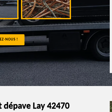
appartement 4
EZ-NOUS !
t dépave Lay 42470