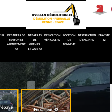
EUR
DÉBARRAS DE
DÉBARRAS
DÉMOLITION
LOCATION
DESTRUCTION
EPAVISTE
MAISON ET
DE
VÉHICULE 42
DE
D'ENGIN 42
42
APPARTEMENT
GRENIER
BENNE 42
42
ET CAVE 42
'épave
Débarras de maiso
Ferrailleur 42