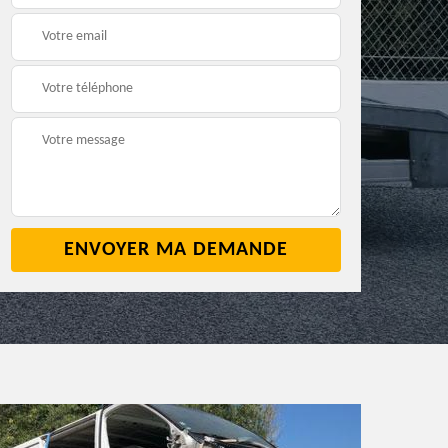
2
cave 42
42