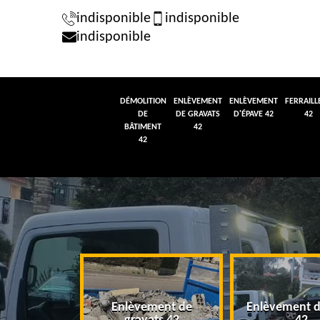
indisponible
indisponible
indisponible
DÉMOLITION
ENLÈVEMENT
ENLÈVEMENT
FERRAILL
DE
DE GRAVATS
D'ÉPAVE 42
42
BÂTIMENT
42
42
tion de
Enlèvement de
Enlèvement d