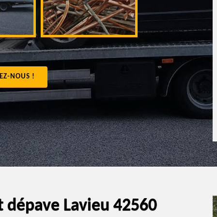
appartement 4
EZ-NOUS !
t dépave Lavieu 42560