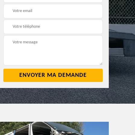
2
cave 42
42