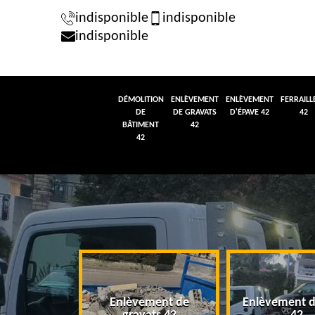
indisponible
indisponible
indisponible
DÉMOLITION
ENLÈVEMENT
ENLÈVEMENT
FERRAILL
DE
DE GRAVATS
D'ÉPAVE 42
42
BÂTIMENT
42
42
tion de
Enlèvement de
Enlèvement d