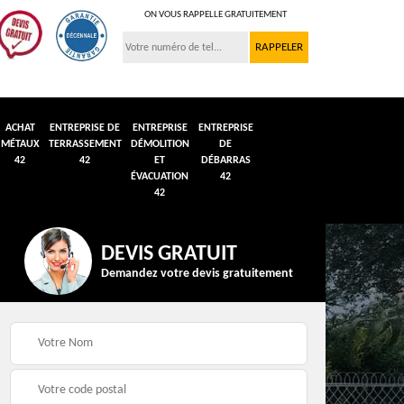
ON VOUS RAPPELLE GRATUITEMENT
ACHAT
ENTREPRISE DE
ENTREPRISE
ENTREPRISE
MÉTAUX
TERRASSEMENT
DÉMOLITION
DE
42
42
ET
DÉBARRAS
ÉVACUATION
42
42
DEVIS GRATUIT
Demandez votre devis gratuitement
n et
Débarras de grenier et
Démolition véhicule