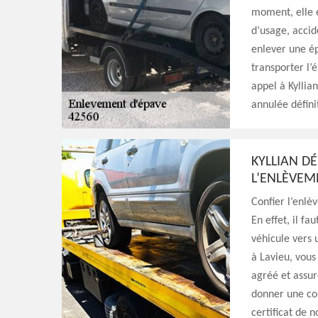
moment, elle 
d’usage, accid
enlever une ép
transporter l’
appel à Kyllia
annulée défini
KYLLIAN D
L’ENLÈVEM
Confier l’enlè
En effet, il f
véhicule vers 
à Lavieu, vous 
agréé et assur
donner une cop
certificat de 