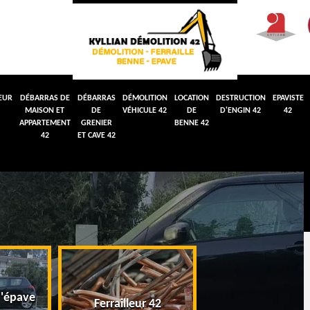
EUR
DÉBARRAS DE
DÉBARRAS
DÉMOLITION
LOCATION
DESTRUCTION
EPAVISTE
MAISON ET
DE
VÉHICULE 42
DE
D'ENGIN 42
42
APPARTEMENT
GRENIER
BENNE 42
42
ET CAVE 42
'épave
Débarras de maiso
Ferrailleur 42