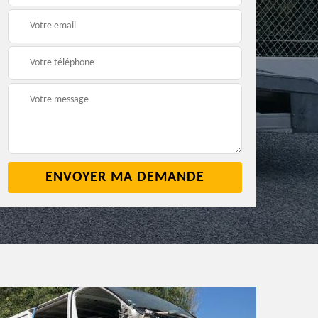
2
cave 42
42