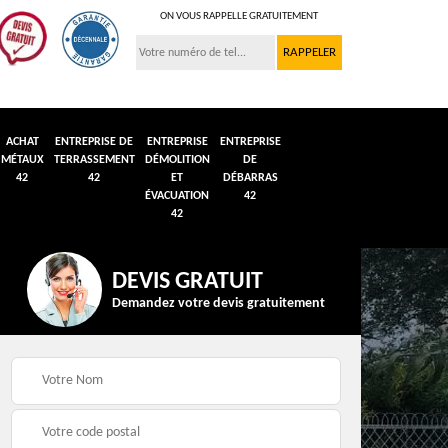
ON VOUS RAPPELLE GRATUITEMENT
ACHAT
ENTREPRISE DE
ENTREPRISE
ENTREPRISE
MÉTAUX
TERRASSEMENT
DÉMOLITION
DE
42
42
ET
DÉBARRAS
ÉVACUATION
42
42
DEVIS GRATUIT
Demandez votre devis gratuitement
n et
Débarras de grenier et
Démolition véhicule