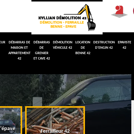
EUR
DÉBARRAS DE
DÉBARRAS
DÉMOLITION
LOCATION
DESTRUCTION
EPAVISTE
MAISON ET
DE
VÉHICULE 42
DE
D'ENGIN 42
42
APPARTEMENT
GRENIER
BENNE 42
42
ET CAVE 42
'épave
Débarras de maiso
Ferrailleur 42