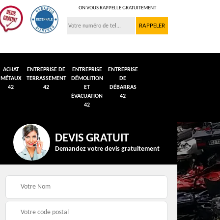
ON VOUS RAPPELLE GRATUITEMENT
ACHAT
ENTREPRISE DE
ENTREPRISE
ENTREPRISE
MÉTAUX
TERRASSEMENT
DÉMOLITION
DE
42
42
ET
DÉBARRAS
ÉVACUATION
42
42
DEVIS GRATUIT
Demandez votre devis gratuitement
n et
Débarras de grenier et
Démolition véhicule