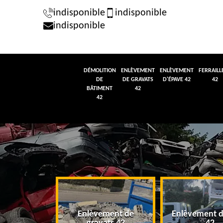
indisponible
indisponible
indisponible
DÉMOLITION
ENLÈVEMENT
ENLÈVEMENT
FERRAILL
DE
DE GRAVATS
D'ÉPAVE 42
42
BÂTIMENT
42
42
tion de
Enlèvement de
Enlèvement d