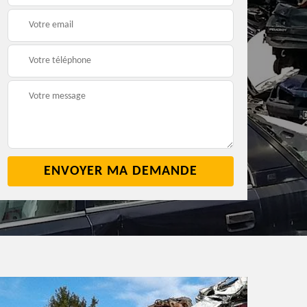
2
cave 42
42