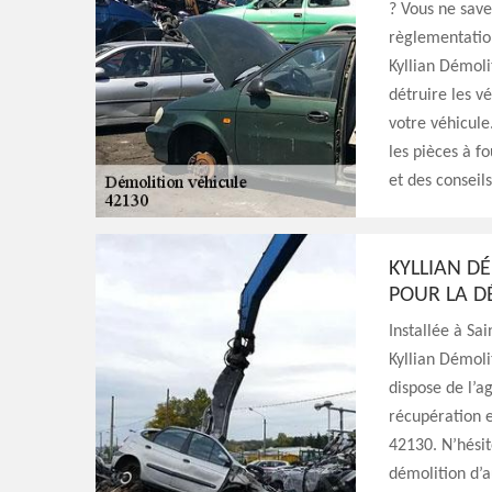
? Vous ne sav
règlementation
Kyllian Démoli
détruire les vé
votre véhicule
les pièces à f
et des conseil
KYLLIAN DÉ
POUR LA D
Installée à Sa
Kyllian Démoli
dispose de l’a
récupération e
42130. N’hésit
démolition d’a