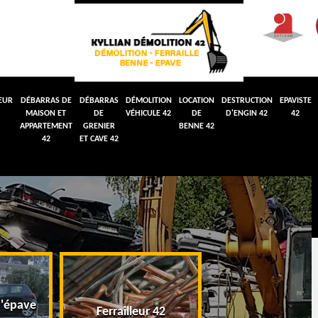
EUR
DÉBARRAS DE
DÉBARRAS
DÉMOLITION
LOCATION
DESTRUCTION
EPAVISTE
MAISON ET
DE
VÉHICULE 42
DE
D'ENGIN 42
42
APPARTEMENT
GRENIER
BENNE 42
42
ET CAVE 42
'épave
Débarras de maiso
Ferrailleur 42