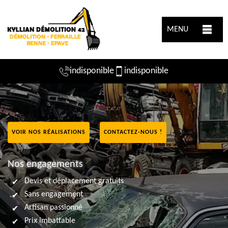
MENU
indisponible
indisponible
VOIR NOS RÉALISATIONS
CONTACTEZ-NOUS !
Nos engagements
Devis et déplacement gratuits
Sans engagement
Artisan passionné
Prix imbattable