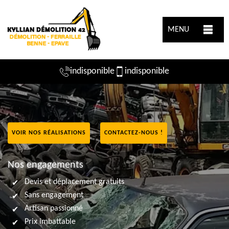
MENU
indisponible
indisponible
VOIR NOS RÉALISATIONS
CONTACTEZ-NOUS !
Nos engagements
Devis et déplacement gratuits
Sans engagement
Artisan passionné
Prix imbattable