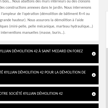
n bois… Nous abattons des murs intérieurs ou des cloisons
des constructions annexes dans le jardin. Nous intervenons
t l’ampleur de l’opération (démolition de bâtiment R+4 ou
rande hauteur). Nous assurons la démolition à l’aide
fiques (mini-pelle, pelle mécanique, marteau hydraulique…)
 interventions manuelles (masse, burin…).
YLLIAN DÉMOLITION 42 À SAINT MEDARD EN FOREZ
É KYLLIAN DÉMOLITION 42 POUR LA DÉMOLITION DE
NOTRE SOCIÉTÉ KYLLIAN DÉMOLITION 42