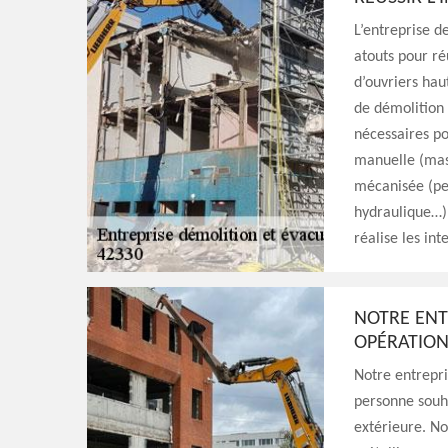
L’entreprise d
atouts pour ré
d’ouvriers hau
de démolition 
nécessaires po
manuelle (mass
mécanisée (pe
hydraulique…)
réalise les in
NOTRE ENT
OPÉRATION
Notre entrepri
personne souha
extérieure. No