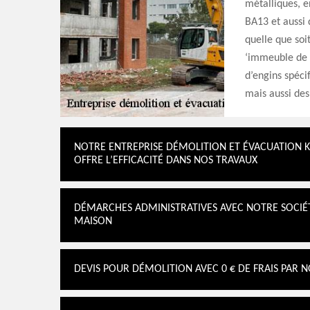
métalliques, e
BA13 et aussi 
quelle que soi
‘immeuble de g
d’engins spéci
mais aussi des
NOTRE ENTREPRISE DÉMOLITION ET ÉVACUATION K
OFFRE L’EFFICACITÉ DANS NOS TRAVAUX
DÉMARCHES ADMINISTRATIVES AVEC NOTRE SOCIÉT
MAISON
DEVIS POUR DÉMOLITION AVEC 0 € DE FRAIS PAR 