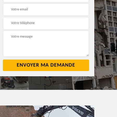
2
cave 42
42