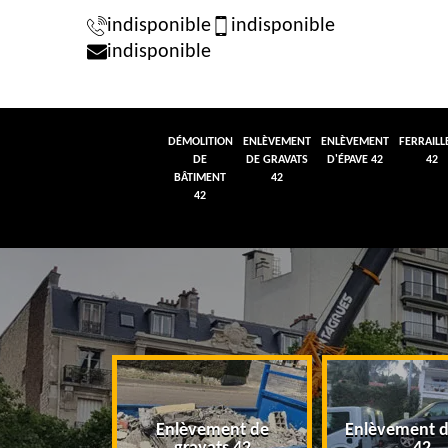
indisponible
indisponible
indisponible
DÉMOLITION
ENLÈVEMENT
ENLÈVEMENT
FERRAILL
DE
DE GRAVATS
D'ÉPAVE 42
42
BÂTIMENT
42
42
tion de
Enlèvement de
Enlèvement d