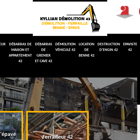
EUR
DÉBARRAS DE
DÉBARRAS
DÉMOLITION
LOCATION
DESTRUCTION
EPAVISTE
MAISON ET
DE
VÉHICULE 42
DE
D'ENGIN 42
42
APPARTEMENT
GRENIER
BENNE 42
42
ET CAVE 42
'épave
Débarras de maiso
Ferrailleur 42