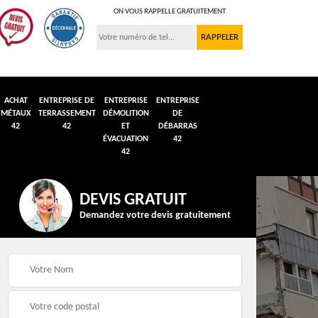
ON VOUS RAPPELLE GRATUITEMENT
ACHAT
ENTREPRISE DE
ENTREPRISE
ENTREPRISE
MÉTAUX
TERRASSEMENT
DÉMOLITION
DE
42
42
ET
DÉBARRAS
ÉVACUATION
42
42
DEVIS GRATUIT
Demandez votre devis gratuitement
n et
Débarras de grenier et
Démolition véhicule