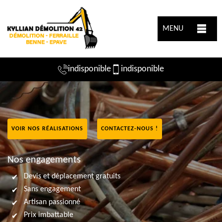
MENU
indisponible
indisponible
VOIR NOS RÉALISATIONS
CONTACTEZ-NOUS !
Nos engagements
Devis et déplacement gratuits
Sans engagement
Artisan passionné
Prix imbattable