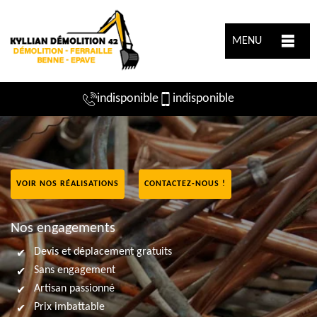
MENU
indisponible
indisponible
VOIR NOS RÉALISATIONS
CONTACTEZ-NOUS !
Nos engagements
Devis et déplacement gratuits
Sans engagement
Artisan passionné
Prix imbattable