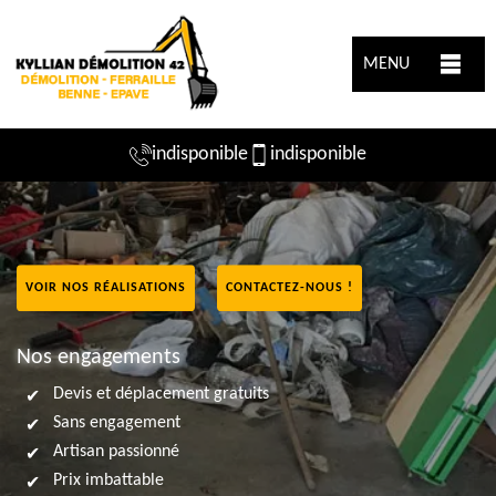
MENU
indisponible
indisponible
VOIR NOS RÉALISATIONS
CONTACTEZ-NOUS !
Nos engagements
Devis et déplacement gratuits
Sans engagement
Artisan passionné
Prix imbattable