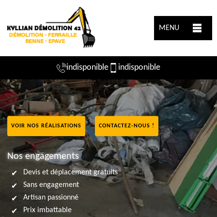
MENU
indisponible
indisponible
VOIR NOS RÉALISATIONS
CONTACTEZ-NOUS !
Nos engagements
Devis et déplacement gratuits
Sans engagement
Artisan passionné
Prix imbattable