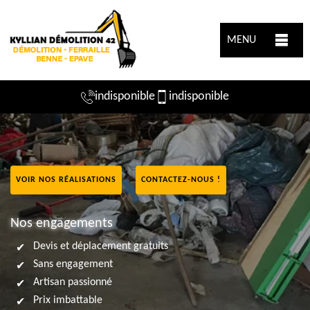
MENU
indisponible
indisponible
VOIR NOS RÉALISATIONS
CONTACTEZ-NOUS !
Nos engagements
Devis et déplacement gratuits
Sans engagement
Artisan passionné
Prix imbattable