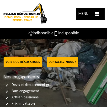
MENU
indisponible
indisponible
VOIR NOS RÉALISATIONS
CONTACTEZ-NOUS !
Nos engagements
Devis et déplacement gratuits
Sans engagement
Artisan passionné
Prix imbattable