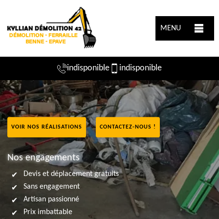
MENU
indisponible
indisponible
VOIR NOS RÉALISATIONS
CONTACTEZ-NOUS !
Nos engagements
Devis et déplacement gratuits
Sans engagement
Artisan passionné
Prix imbattable