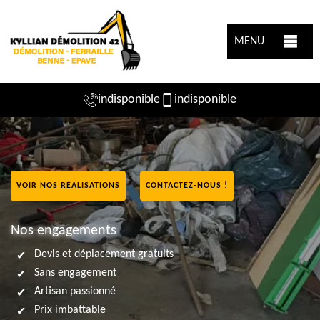
MENU
indisponible
indisponible
VOIR NOS RÉALISATIONS
CONTACTEZ-NOUS !
Nos engagements
Devis et déplacement gratuits
Sans engagement
Artisan passionné
Prix imbattable