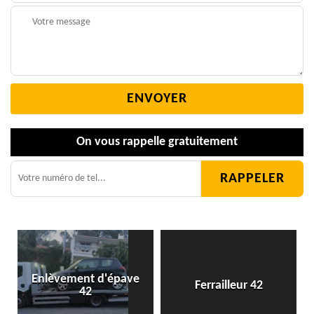
On vous rappelle gratuitement
s
Enlèvement d'épave
Ferrailleur 42
42