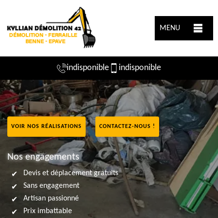
MENU
indisponible
indisponible
VOIR NOS RÉALISATIONS
CONTACTEZ-NOUS !
Nos engagements
Devis et déplacement gratuits
Sans engagement
Artisan passionné
Prix imbattable