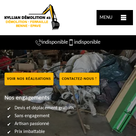
MENU
indisponible
indisponible
VOIR NOS RÉALISATIONS
CONTACTEZ-NOUS !
Nos engagements
Devis et déplacement gratuits
Sans engagement
Artisan passionné
Prix imbattable