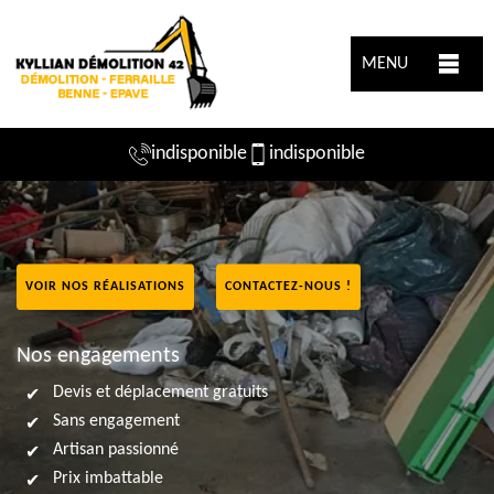
MENU
indisponible
indisponible
VOIR NOS RÉALISATIONS
CONTACTEZ-NOUS !
Nos engagements
Devis et déplacement gratuits
Sans engagement
Artisan passionné
Prix imbattable