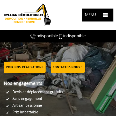
MENU
indisponible
indisponible
VOIR NOS RÉALISATIONS
CONTACTEZ-NOUS !
Nos engagements
Devis et déplacement gratuits
Sans engagement
Artisan passionné
Prix imbattable