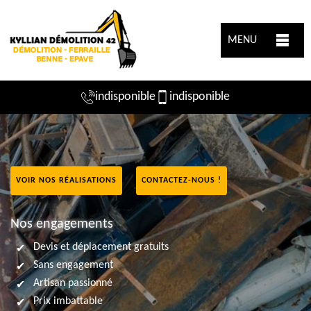
MENU
indisponible
indisponible
VOIR NOS RÉALISATIONS
CONTACTEZ-NOUS !
Nos engagements
Devis et déplacement gratuits
Sans engagement
Artisan passionné
Prix imbattable