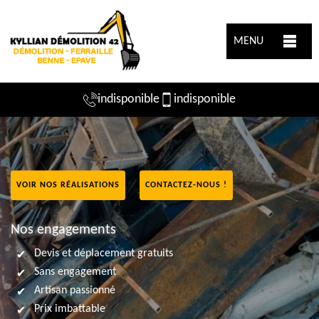
MENU
indisponible
indisponible
VOIR NOS RÉALISATIONS
CONTACTEZ-NOUS !
Nos engagements
Devis et déplacement gratuits
Sans engagement
Artisan passionné
Prix imbattable