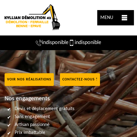
MENU
indisponible
indisponible
VOIR NOS RÉALISATIONS
CONTACTEZ-NOUS !
Nos engagements
Devis et déplacement gratuits
Sans engagement
Artisan passionné
Prix imbattable