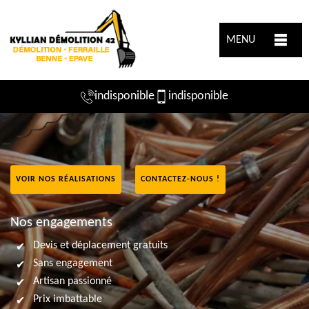
MENU
indisponible
indisponible
VOIR NOS RÉALISATIONS
CONTACTEZ-NOUS !
Nos engagements
Devis et déplacement gratuits
Sans engagement
Artisan passionné
Prix imbattable