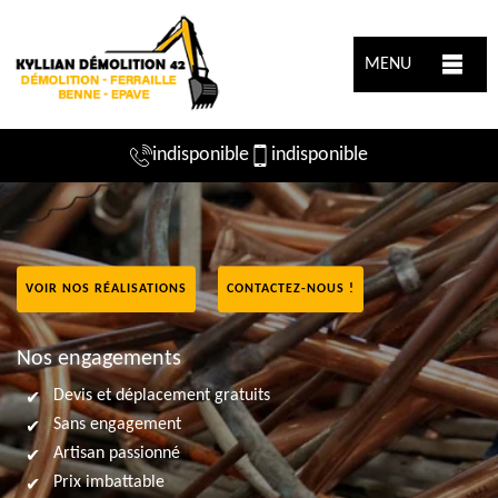
MENU
indisponible
indisponible
VOIR NOS RÉALISATIONS
CONTACTEZ-NOUS !
Nos engagements
Devis et déplacement gratuits
Sans engagement
Artisan passionné
Prix imbattable