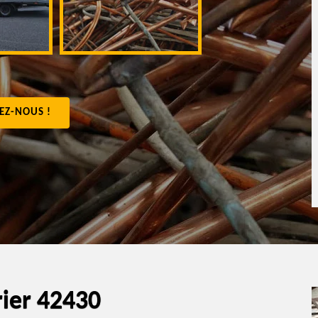
appartement 4
EZ-NOUS !
rier 42430