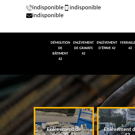
indisponible
indisponible
indisponible
DÉMOLITION
ENLÈVEMENT
ENLÈVEMENT
FERRAILL
DE
DE GRAVATS
D'ÉPAVE 42
42
BÂTIMENT
42
42
tion de
Enlèvement de
Enlèvement d