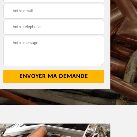
2
cave 42
42