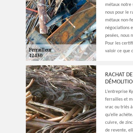
métaux notre s
nous pour le 
métaux non-fer
négociations e
pesées, nous n
Pour les certif
valoir ce que d
RACHAT DE 
DÉMOLITIO
L’entreprise K
ferrailles et 
vrac ou triés à
qu’elle achète.
cuivre, de zinc
de revente, ell