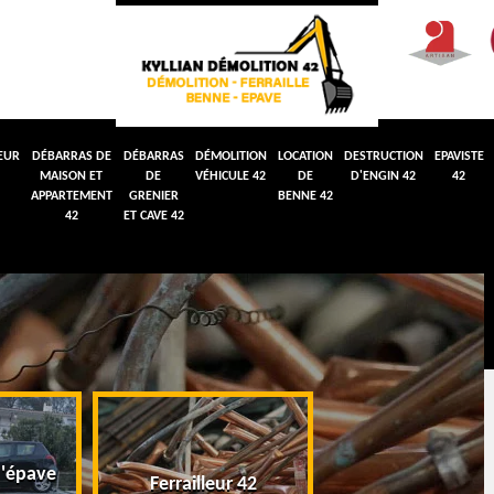
EUR
DÉBARRAS DE
DÉBARRAS
DÉMOLITION
LOCATION
DESTRUCTION
EPAVISTE
MAISON ET
DE
VÉHICULE 42
DE
D'ENGIN 42
42
APPARTEMENT
GRENIER
BENNE 42
42
ET CAVE 42
'épave
Débarras de maiso
Ferrailleur 42