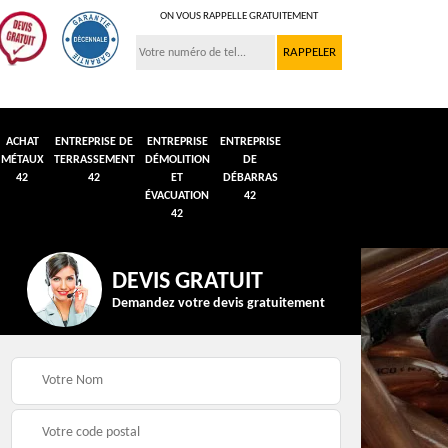
ON VOUS RAPPELLE GRATUITEMENT
ACHAT
ENTREPRISE DE
ENTREPRISE
ENTREPRISE
MÉTAUX
TERRASSEMENT
DÉMOLITION
DE
42
42
ET
DÉBARRAS
ÉVACUATION
42
42
DEVIS GRATUIT
Demandez votre devis gratuitement
n et
Débarras de grenier et
Démolition véhicule