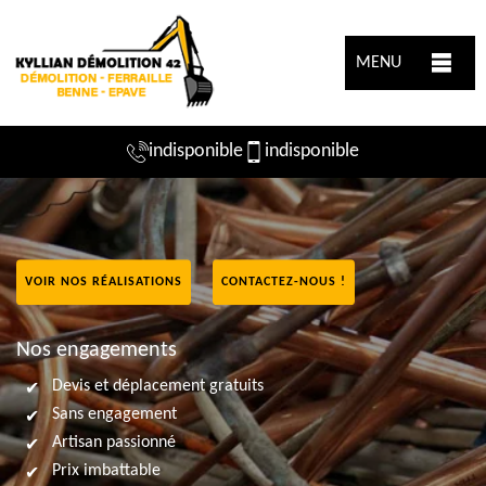
MENU
indisponible
indisponible
VOIR NOS RÉALISATIONS
CONTACTEZ-NOUS !
Nos engagements
Devis et déplacement gratuits
Sans engagement
Artisan passionné
Prix imbattable